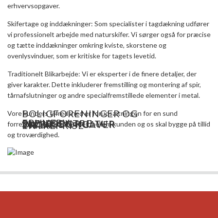
erhvervsopgaver.
Skifertage og inddækninger: Som specialister i tagdækning udfører
vi professionelt arbejde med naturskifer. Vi sørger også for præcise
og tætte inddækninger omkring kviste, skorstene og
ovenlysvinduer, som er kritiske for tagets levetid.
Traditionelt Blikarbejde: Vi er eksperter i de finere detaljer, der
giver karakter. Dette inkluderer fremstilling og montering af spir,
tårnafslutninger og andre specialfremstillede elementer i metal.
BOLIGFORENINGER OG
Vore kunders tilfredshed er forudsætningen for en sund
ERHVERV
PLEJECENTRE
SKOLE OG KULTUR
DIVERSE OPGAVER
VILLA
ENTREPRISE
forretning, og samarbejdet mellem kunden og os skal bygge på tillid
og troværdighed.