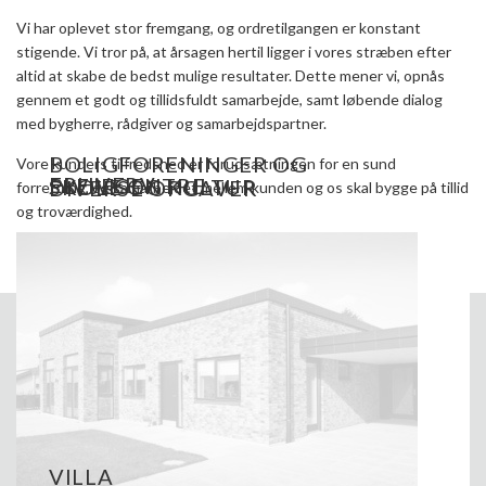
Vi har oplevet stor fremgang, og ordretilgangen er konstant
stigende. Vi tror på, at årsagen hertil ligger i vores stræben efter
altid at skabe de bedst mulige resultater. Dette mener vi, opnås
gennem et godt og tillidsfuldt samarbejde, samt løbende dialog
med bygherre, rådgiver og samarbejdspartner.
BOLIGFORENINGER OG
Vore kunders tilfredshed er forudsætningen for en sund
ERHVERV
PLEJECENTRE
SKOLE OG KULTUR
DIVERSE OPGAVER
forretning, og samarbejdet mellem kunden og os skal bygge på tillid
og troværdighed.
VILLA