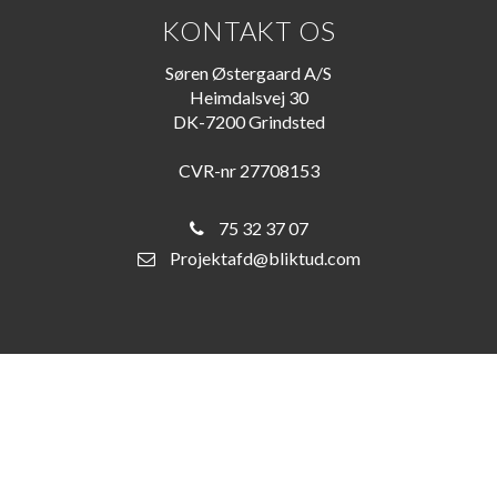
KONTAKT OS
Søren Østergaard A/S
Heimdalsvej 30
DK-7200 Grindsted
CVR-nr 27708153
75 32 37 07
Projektafd@bliktud.com