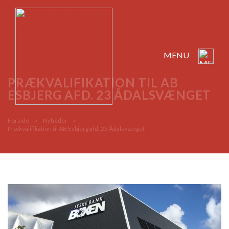
MENU
PRÆKVALIFIKATION TIL AB
ESBJERG AFD. 23 ÅDALSVÆNGET
Forside
>
Nyheder
>
Prækvalifikation til AB Esbjerg afd. 23 Ådalsvænget