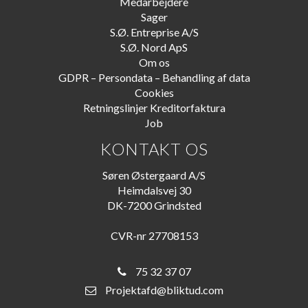
Medarbejdere
Sager
S.Ø. Entreprise A/S
S.Ø. Nord ApS
Om os
GDPR – Persondata – Behandling af data
Cookies
Retningslinjer Kreditorfaktura
Job
KONTAKT OS
Søren Østergaard A/S
Heimdalsvej 30
DK-7200 Grindsted
CVR-nr 27708153
75 32 37 07
Projektafd@bliktud.com