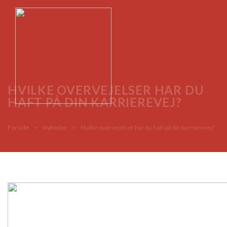
HVILKE OVERVEJELSER HAR DU
HAFT PÅ DIN KARRIEREVEJ?
Forside
>
Nyheder
>
Hvilke overvejelser har du haft på din karrierevej?