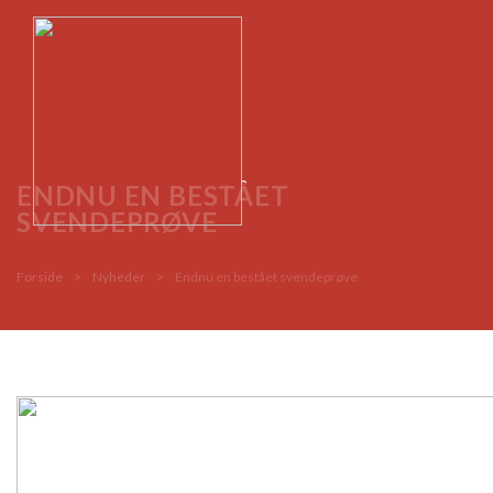
ENDNU EN BESTÅET
SVENDEPRØVE
Forside
>
Nyheder
>
Endnu en bestået svendeprøve