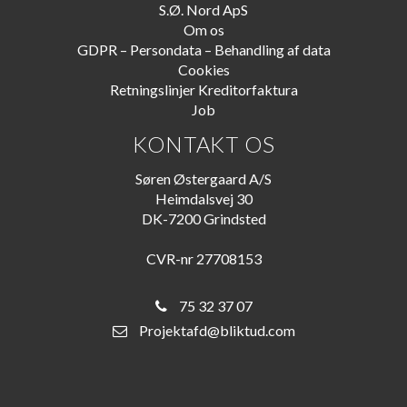
S.Ø. Nord ApS
Om os
GDPR – Persondata – Behandling af data
Cookies
Retningslinjer Kreditorfaktura
Job
KONTAKT OS
Søren Østergaard A/S
Heimdalsvej 30
DK-7200 Grindsted
CVR-nr 27708153
75 32 37 07
Projektafd@bliktud.com