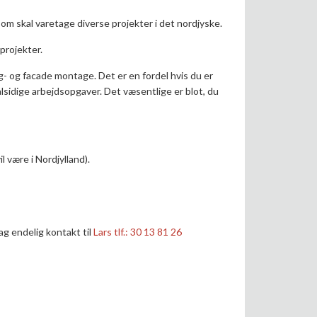
m skal varetage diverse projekter i det nordjyske.
 projekter.
tag- og facade montage. Det er en fordel hvis du er
alsidige arbejdsopgaver. Det væsentlige er blot, du
 være i Nordjylland).
tag endelig kontakt til
Lars tlf.: 30 13 81 26