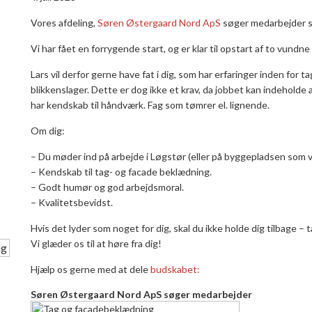
Vores afdeling,
Søren Østergaard Nord ApS
søger medarbejder so
Vi har fået en forrygende start, og er klar til opstart af to vundne
Lars vil derfor gerne have fat i dig, som har erfaringer inden for 
blikkenslager. Dette er dog ikke et krav, da jobbet kan indeholde 
har kendskab til håndværk. Fag som tømrer el. lignende.
Om dig:
– Du møder ind på arbejde i Løgstør (eller på byggepladsen som vil
– Kendskab til tag- og facade beklædning.
– Godt humør og god arbejdsmoral.
– Kvalitetsbevidst.
Hvis det lyder som noget for dig, skal du ikke holde dig tilbage – 
Vi glæder os til at høre fra dig!
Hjælp os gerne med at dele
budskabet:
Søren Østergaard Nord ApS søger medarbejder