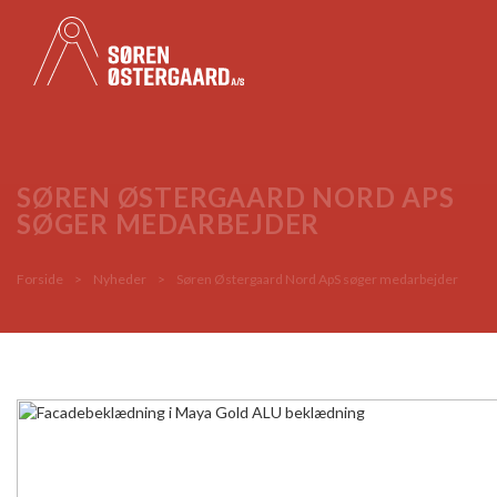
SØREN ØSTERGAARD NORD APS
SØGER MEDARBEJDER
Forside
>
Nyheder
>
Søren Østergaard Nord ApS søger medarbejder