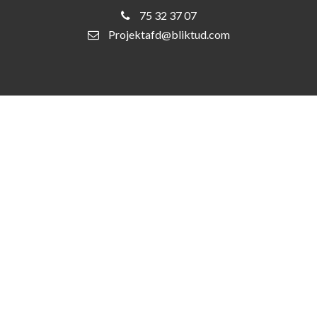
75 32 37 07
Projektafd@bliktud.com